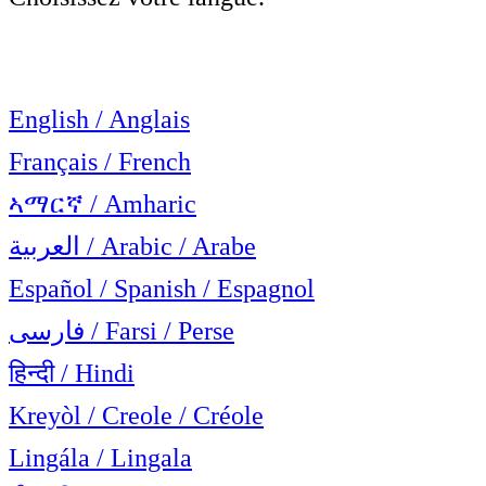
English / Anglais
Français / French
ኣማርኛ / Amharic
العربية / Arabic / Arabe
Español / Spanish / Espagnol
فارسی / Farsi / Perse
हिन्दी / Hindi
Kreyòl / Creole / Créole
Lingála / Lingala